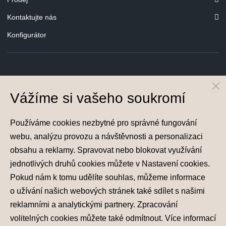
Kontaktujte nás
Konfigurátor
© Hyundai Motor Czech s.r.o.
Vážíme si vašeho soukromí
Infocentrum
800 800 900
Společnost je zapsána v obchodním rejstříku vedeném u Krajského soudu v
Používáme cookies nezbytné pro správné fungování
Hradci Králové, oddíl C, vložka 19167, IČ 26000563
webu, analýzu provozu a návštěvnosti a personalizaci
obsahu a reklamy. Spravovat nebo blokovat využívání
jednotlivých druhů cookies můžete v
Nastavení cookies
.
Pokud nám k tomu udělíte souhlas, můžeme informace
Nastavení cookies
o užívání našich webových stránek také sdílet s našimi
Zásady zpracování osobních údajů
reklamními a analytickými partnery. Zpracování
Seznam příjemců
volitelných cookies můžete také
odmítnout
. Více informací
Správa souhlasů